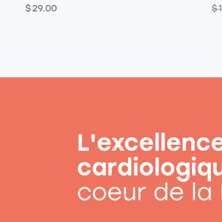
$
29.00
$
L'excellenc
cardiologiq
coeur de la