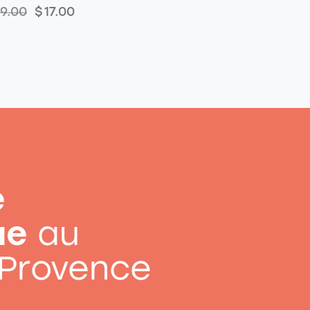
19.00
$
17.00
e
ue
au
 Provence