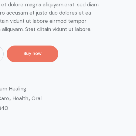
e et dolore magna aliquyam.erat, sed diam
ero accusam et justo duo dolores et ea
itain vidunt ut labore eirmod tempor
aliquyam. Stet clitain vidunt ut labore.
Buy now
um Healing
Care
Health
Oral
,
,
340