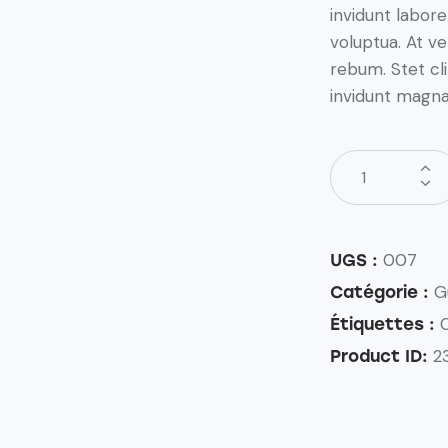
invidunt labor
voluptua. At v
rebum. Stet cl
invidunt magna 
007
UGS :
G
Catégorie :
Étiquettes :
2
Product ID: