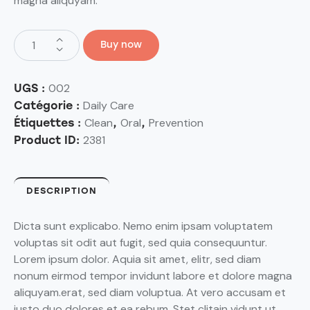
magna aliquyam.
Buy now
002
UGS :
Daily Care
Catégorie :
Clean
Oral
Prevention
Étiquettes :
,
,
2381
Product ID:
DESCRIPTION
Dicta sunt explicabo. Nemo enim ipsam voluptatem
voluptas sit odit aut fugit, sed quia consequuntur.
Lorem ipsum dolor. Aquia sit amet, elitr, sed diam
nonum eirmod tempor invidunt labore et dolore magna
aliquyam.erat, sed diam voluptua. At vero accusam et
justo duo dolores et ea rebum. Stet clitain vidunt ut