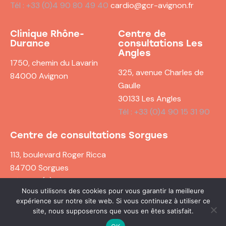
Tél : +33 (0)4 90 80 49 40
cardio@gcr-avignon.fr
Clinique Rhône-
Centre de
Durance
consultations
Les
Angles
1750, chemin du Lavarin
325, avenue Charles de
84000 Avignon
Gaulle
30133 Les Angles
Tél : +33 (0)4 90 15 31 90
Centre de consultations
Sorgues
113, boulevard Roger Ricca
84700 Sorgues
Tél : +33 (0)4 90 83 41 00
Nous utilisons des cookies pour vous garantir la meilleure
expérience sur notre site web. Si vous continuez à utiliser ce
site, nous supposerons que vous en êtes satisfait.
© Groupe Cardiologique du Rhône 2023 | Conception